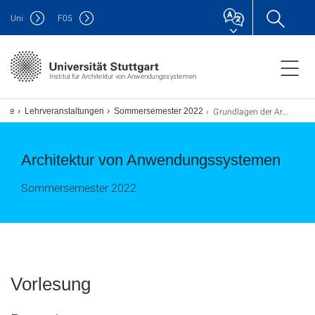
Uni
F
05
Institut für Architektur von Anwendungssystemen
Grundlagen der Architektur von Anwendungssystemen
ehre
Lehrveranstaltungen
Sommersemester 2022
Architektur von Anwendungssystemen
Sommersemester 2022
Vorlesung