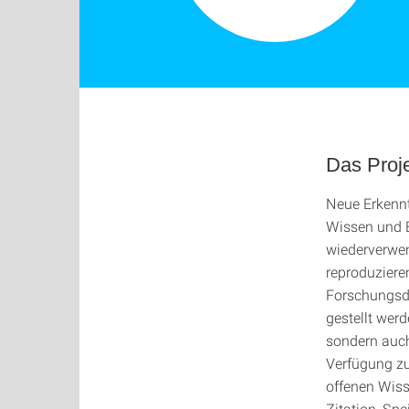
Das Proj
Neue Erkennt
Wissen und E
wiederverwe
reproduziere
Forschungsd
gestellt wer
sondern auch
Verfügung zu 
offenen Wiss
Zitation, Spe