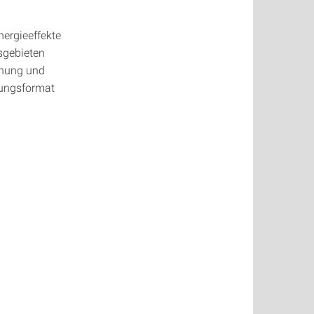
nergieeffekte
sgebieten
ichung und
rungsformat