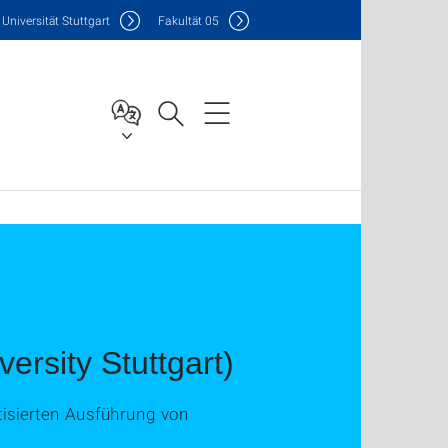
Uni
versität Stuttgart
F
akultät
05
rsity Stuttgart)
atisierten Ausführung von