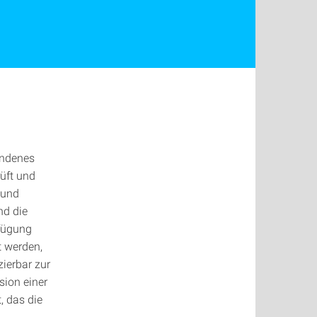
andenes
üft und
 und
nd die
fügung
t werden,
ierbar zur
sion einer
, das die