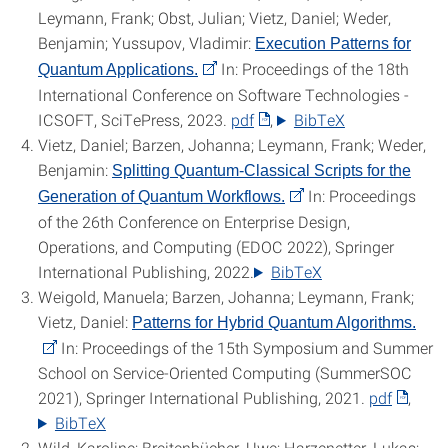
Leymann, Frank; Obst, Julian; Vietz, Daniel; Weder,
Benjamin; Yussupov, Vladimir:
Execution Patterns for
In: Proceedings of the 18th
Quantum Applications.
International Conference on Software Technologies -
ICSOFT, SciTePress, 2023.
pdf
, ‌
BibTeX
Vietz, Daniel; Barzen, Johanna; Leymann, Frank; Weder,
Benjamin:
Splitting Quantum-Classical Scripts for the
In: Proceedings
Generation of Quantum Workflows.
of the 26th Conference on Enterprise Design,
Operations, and Computing (EDOC 2022), Springer
International Publishing, 2022.
BibTeX
Weigold, Manuela; Barzen, Johanna; Leymann, Frank;
Vietz, Daniel:
Patterns for Hybrid Quantum Algorithms.
In: Proceedings of the 15th Symposium and Summer
School on Service-Oriented Computing (SummerSOC
2021), Springer International Publishing, 2021.
pdf
, ‌
BibTeX
Wild, Karoline; Breitenbücher, Uwe; Harzenetter, Lukas;