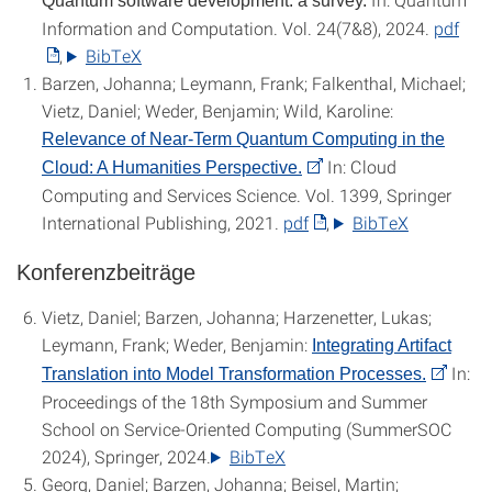
Quantum software development: a survey.
Information and Computation. Vol. 24(7&8), 2024.
pdf
, ‌
BibTeX
Barzen, Johanna; Leymann, Frank; Falkenthal, Michael;
Vietz, Daniel; Weder, Benjamin; Wild, Karoline:
Relevance of Near-Term Quantum Computing in the
In: Cloud
Cloud: A Humanities Perspective.
Computing and Services Science. Vol. 1399, Springer
International Publishing, 2021.
pdf
, ‌
BibTeX
Konferenzbeiträge
Vietz, Daniel; Barzen, Johanna; Harzenetter, Lukas;
Leymann, Frank; Weder, Benjamin:
Integrating Artifact
In:
Translation into Model Transformation Processes.
Proceedings of the 18th Symposium and Summer
School on Service-Oriented Computing (SummerSOC
2024), Springer, 2024.
BibTeX
Georg, Daniel; Barzen, Johanna; Beisel, Martin;