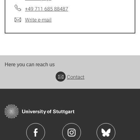
+49 711 685 88487
Write e-mail
Here you can reach us
Contact