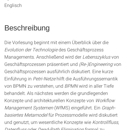
Englisch
Beschreibung
Die Vorlesung beginnt mit einem Überblick über die
Evolution der Technologie
des Geschäftsprozess
Managements. Anschließend wird der
Lebenszyklus
von
Geschäftsprozessen präsentiert und
(Re-)Engineering
von
Geschäftsprozessen ausführlich diskutiert. Eine kurze
Einführung in
Petri-Netze
hilft die Ausführungssemantik
von BPMN zu verstehen, und
BPMN
wird in aller Tiefe
behandelt. Als nächstes werden die grundlegenden
Konzepte und architekturellen Konzepte von
Workflow
Management Systemen
(WfMS) eingeführt. Ein
Graph-
basiertes Metamodel
für Prozessmodelle wird diskutiert
und genutzt, um wesentliche Konzepte wie
Kontrollfluss
,
Datenfluss
oder
Dead-Path Elimination
formal zu